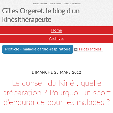
Aller au contenu
Aller au menu
Aller à la recherche
Gilles Orgeret, le blog d un
kinésithérapeute
Home
Archives
Mot-clé - maladie cardio-respiratoire
Fil des entrées
DIMANCHE 25 MARS 2012
Le conseil du Kiné : quelle
préparation ? Pourquoi un sport
d'endurance pour les malades ?