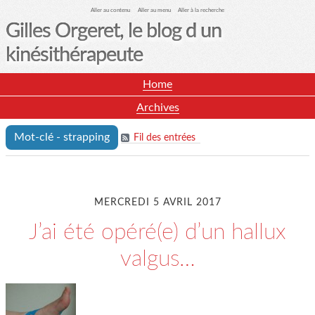
Aller au contenu
Aller au menu
Aller à la recherche
Gilles Orgeret, le blog d un
kinésithérapeute
Home
Archives
Mot-clé - strapping
Fil des entrées
MERCREDI 5 AVRIL 2017
J’ai été opéré(e) d’un hallux
valgus…